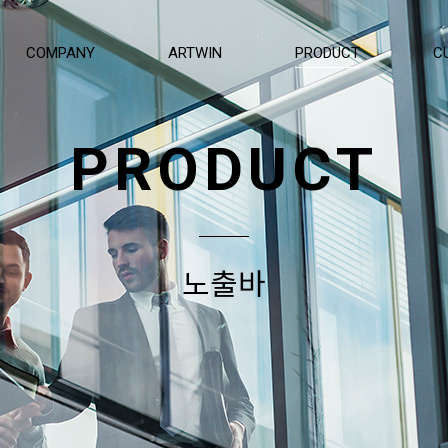
COMPANY
ARTWIN
PRODUCT
C
PRODUCT
노출바