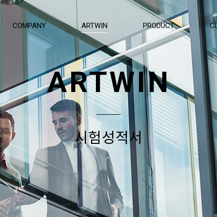
COMPANY
ARTWIN
PRODUCT
C
ARTWIN
시험성적서