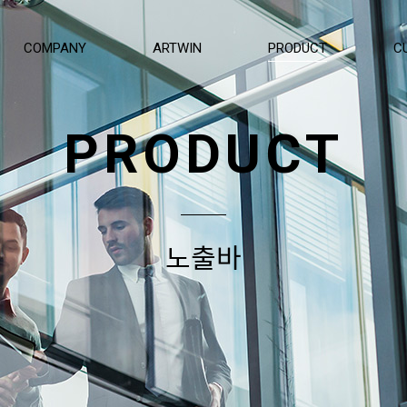
COMPANY
ARTWIN
PRODUCT
C
PRODUCT
노출바