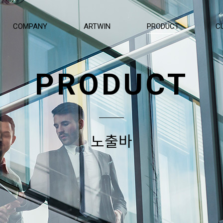
COMPANY
ARTWIN
PRODUCT
C
PRODUCT
노출바