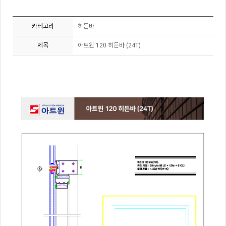
카테고리
히든바
제목
아트윈 120 히든바 (24T)